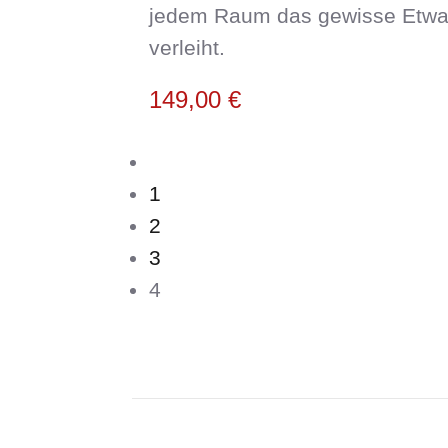
jedem Raum das gewisse Etw
verleiht.
149,00
€
1
2
3
4