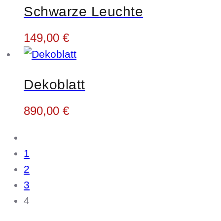
Schwarze Leuchte
149,00
€
Dekoblatt
890,00
€
1
2
3
4